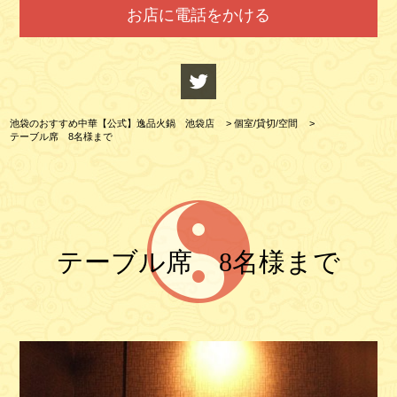
お店に電話をかける
池袋のおすすめ中華【公式】逸品火鍋 池袋店
>
個室/貸切/空間
>
テーブル席 8名様まで
テーブル席 8名様まで