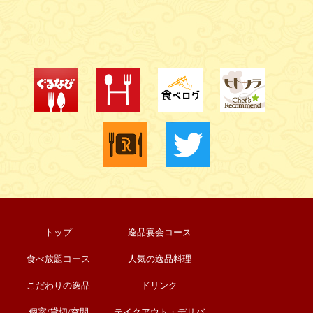
トップ
逸品宴会コース
食べ放題コース
人気の逸品料理
こだわりの逸品
ドリンク
個室/貸切/空間
テイクアウト・デリバ