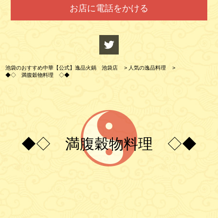
お店に電話をかける
池袋のおすすめ中華【公式】逸品火鍋 池袋店
>
人気の逸品料理
>
◆◇ 満腹穀物料理 ◇◆
◆◇ 満腹穀物料理 ◇◆