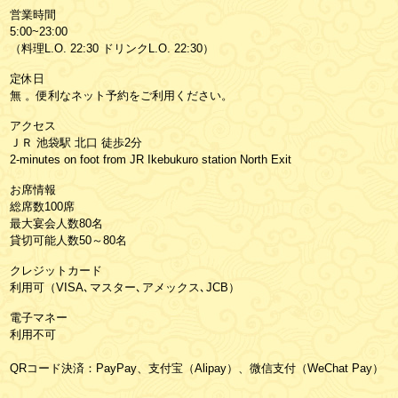
営業時間
5:00~23:00
（料理L.O. 22:30 ドリンクL.O. 22:30）
定休日
無 。便利なネット予約をご利用ください。
アクセス
ＪＲ 池袋駅 北口 徒歩2分
2-minutes on foot from JR Ikebukuro station North Exit
お席情報
総席数100席
最大宴会人数80名
貸切可能人数50～80名
クレジットカード
利用可（VISA､マスター､アメックス､JCB）
電子マネー
利用不可
QRコード決済：PayPay、支付宝（Alipay）、微信支付（WeChat Pay）