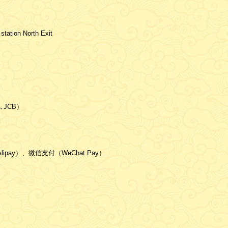
station North Exit
､JCB）
ipay）、微信支付（WeChat Pay）