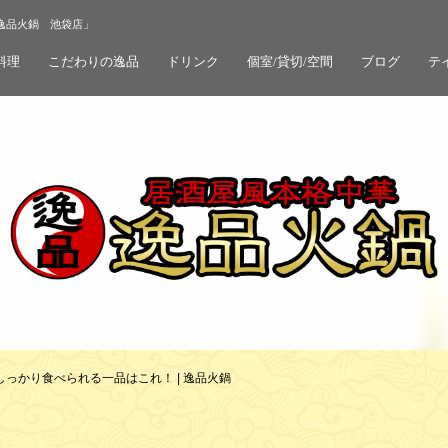
逸品火鍋 池袋店」
料理
こだわりの逸品
ドリンク
個室/貸切/空間
ブログ
テ
しっかり食べられる一品はこれ！ | 逸品火鍋