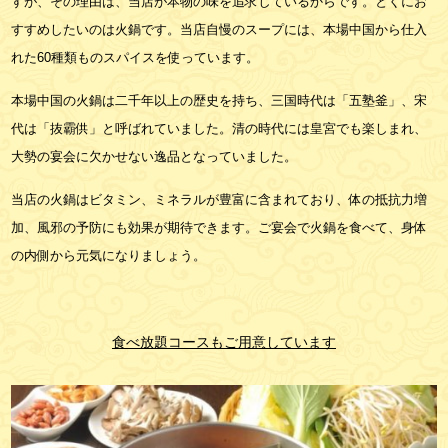
すが、その理由は、当店が本物の味を追求しているからです。とくにお
すすめしたいのは火鍋です。当店自慢のスープには、本場中国から仕入
れた60種類ものスパイスを使っています。
本場中国の火鍋は二千年以上の歴史を持ち、三国時代は「五塾釜」、宋
代は「抜霸供」と呼ばれていました。清の時代には皇宮でも楽しまれ、
大勢の宴会に欠かせない逸品となっていました。
当店の火鍋はビタミン、ミネラルが豊富に含まれており、体の抵抗力増
加、風邪の予防にも効果が期待できます。ご宴会で火鍋を食べて、身体
の内側から元気になりましょう。
食べ放題コースもご用意しています