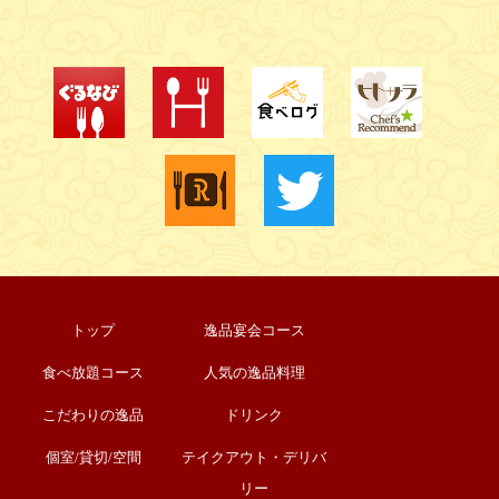
トップ
逸品宴会コース
食べ放題コース
人気の逸品料理
こだわりの逸品
ドリンク
個室/貸切/空間
テイクアウト・デリバ
リー