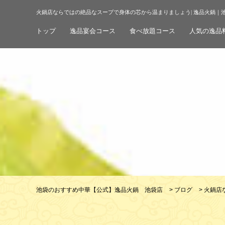
火鍋店ならではの絶品なスープで身体の芯から温まりましょう| 逸品火鍋｜
トップ
逸品宴会コース
食べ放題コース
人気の逸品
池袋のおすすめ中華【公式】逸品火鍋 池袋店
>
ブログ
>
火鍋店