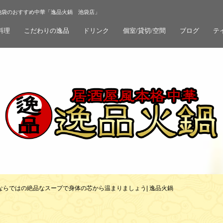
池袋のおすすめ中華「逸品火鍋 池袋店」
料理
こだわりの逸品
ドリンク
個室/貸切/空間
ブログ
テ
ならではの絶品なスープで身体の芯から温まりましょう| 逸品火鍋