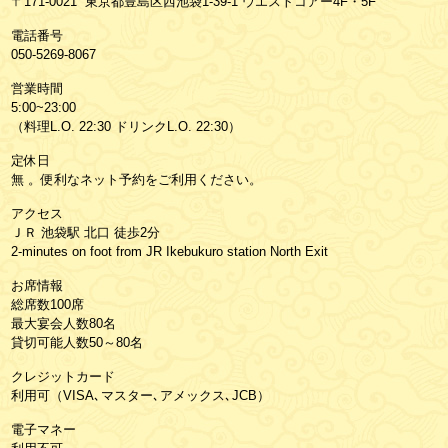
〒171-0021 東京都豊島区西池袋1-39-1 ウエストコアー4F・5F
電話番号
050-5269-8067
営業時間
5:00~23:00
（料理L.O. 22:30 ドリンクL.O. 22:30）
定休日
無 。便利なネット予約をご利用ください。
アクセス
ＪＲ 池袋駅 北口 徒歩2分
2-minutes on foot from JR Ikebukuro station North Exit
お席情報
総席数100席
最大宴会人数80名
貸切可能人数50～80名
クレジットカード
利用可（VISA､マスター､アメックス､JCB）
電子マネー