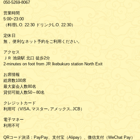
050-5269-8067
営業時間
5:00~23:00
（料理L.O. 22:30 ドリンクL.O. 22:30）
定休日
無 。便利なネット予約をご利用ください。
アクセス
ＪＲ 池袋駅 北口 徒歩2分
2-minutes on foot from JR Ikebukuro station North Exit
お席情報
総席数100席
最大宴会人数80名
貸切可能人数50～80名
クレジットカード
利用可（VISA､マスター､アメックス､JCB）
電子マネー
利用不可
QRコード決済：PayPay、支付宝（Alipay）、微信支付（WeChat Pay）