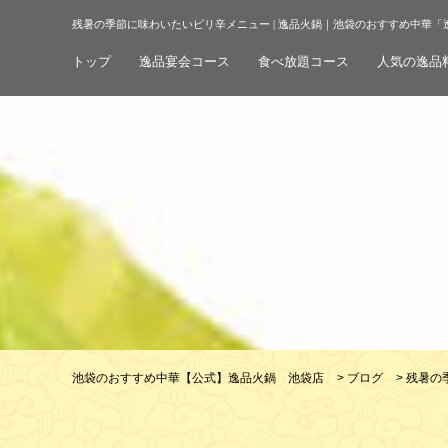
残暑の季節に味わいたいピリ辛メニュー | 逸品火鍋｜池袋のおすすめ中華「
トップ
逸品宴会コース
食べ放題コース
人気の逸品
池袋のおすすめ中華【公式】逸品火鍋 池袋店
>
ブログ
>
残暑の