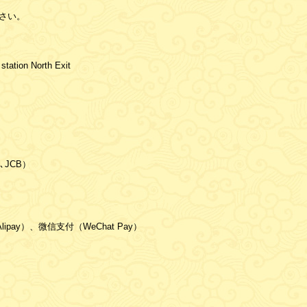
さい。
station North Exit
､JCB）
ipay）、微信支付（WeChat Pay）