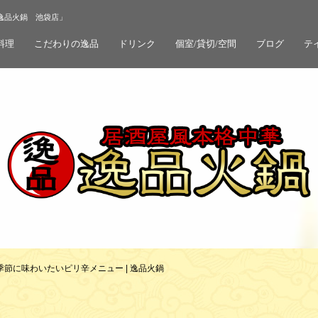
逸品火鍋 池袋店」
料理
こだわりの逸品
ドリンク
個室/貸切/空間
ブログ
テ
季節に味わいたいピリ辛メニュー | 逸品火鍋