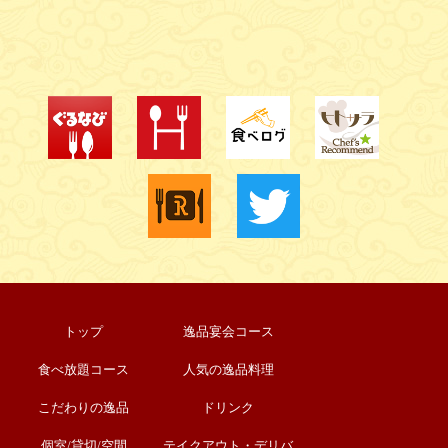
トップ
逸品宴会コース
食べ放題コース
人気の逸品料理
こだわりの逸品
ドリンク
個室/貸切/空間
テイクアウト・デリバ