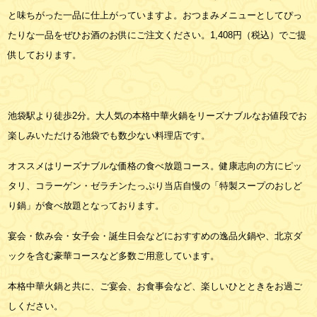
と味ちがった一品に仕上がっていますよ。おつまみメニューとしてぴっ
たりな一品をぜひお酒のお供にご注文ください。1,408円（税込）でご提
供しております。
池袋駅より徒歩2分。大人気の本格中華火鍋をリーズナブルなお値段でお
楽しみいただける池袋でも数少ない料理店です。
オススメはリーズナブルな価格の食べ放題コース。健康志向の方にピッ
タリ、コラーゲン・ゼラチンたっぷり当店自慢の「特製スープのおしど
り鍋」が食べ放題となっております。
宴会・飲み会・女子会・誕生日会などにおすすめの逸品火鍋や、北京ダ
ックを含む豪華コースなど多数ご用意しています。
本格中華火鍋と共に、ご宴会、お食事会など、楽しいひとときをお過ご
しください。