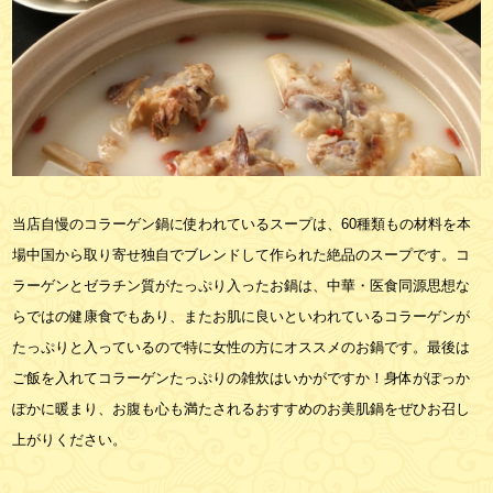
当店自慢のコラーゲン鍋に使われているスープは、60種類もの材料を本
場中国から取り寄せ独自でブレンドして作られた絶品のスープです。コ
ラーゲンとゼラチン質がたっぷり入ったお鍋は、中華・医食同源思想な
らではの健康食でもあり、またお肌に良いといわれているコラーゲンが
たっぷりと入っているので特に女性の方にオススメのお鍋です。最後は
ご飯を入れてコラーゲンたっぷりの雑炊はいかがですか！身体がぽっか
ぽかに暖まり、お腹も心も満たされるおすすめのお美肌鍋をぜひお召し
上がりください。