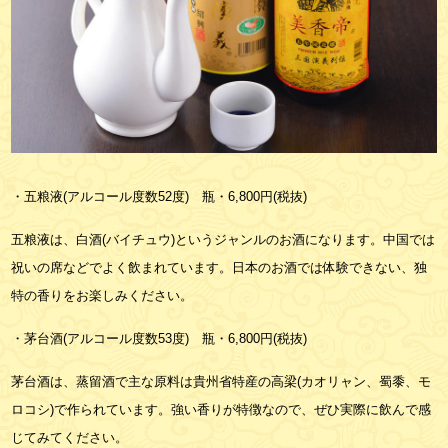
・五粮液
(
アルコール度数
52
度
)
瓶・
6,800
円
(
税抜
)
五粮液は、白酒
(
バイチュウ
)
というジャンルのお酒になります。中国では
祝いの席などでよく飲まれています。日本のお酒では体験できない、独
特の香りをお楽しみください。
・茅台酒
(
アルコール度数
53
度
)
瓶・
6,800
円(税抜)
茅台酒は、蒸留酒で主な原料は貴州省特産の高梁
(
カオリャン、蜀黍、モ
ロコシ
)
で作られています。強い香りが特徴なので、ぜひ実際に飲んで感
じてみてください。