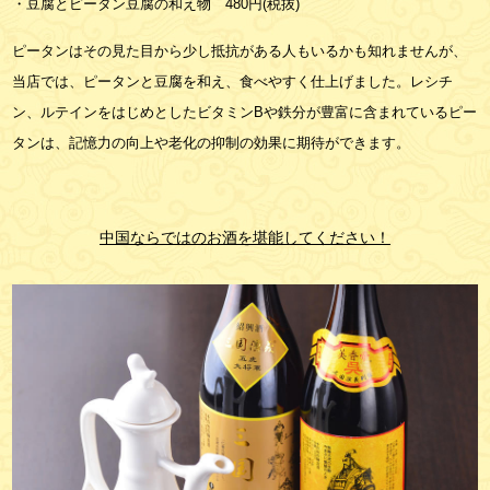
・豆腐とピータン豆腐の和え物
480
円
(
税抜
)
ピータンはその見た目から少し抵抗がある人もいるかも知れませんが、
当店では、ピータンと豆腐を和え、食べやすく仕上げました。レシチ
ン、ルテインをはじめとしたビタミン
B
や鉄分が豊富に含まれているピー
タンは、記憶力の向上や老化の抑制の効果に期待ができます。
中国ならではのお酒を堪能してください！