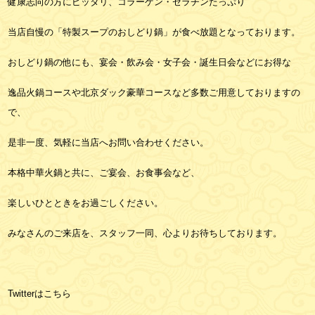
健康志向の方にピッタリ、コラーゲン・ゼラチンたっぷり
当店自慢の「特製スープのおしどり鍋」が食べ放題となっております。
おしどり鍋の他にも、宴会・飲み会・女子会・誕生日会などにお得な
逸品火鍋コースや北京ダック豪華コースなど多数ご用意しておりますの
で、
是非一度、気軽に当店へお問い合わせください。
本格中華火鍋と共に、ご宴会、お食事会など、
楽しいひとときをお過ごしください。
みなさんのご来店を、スタッフ一同、心よりお待ちしております。
Twitterは
こちら