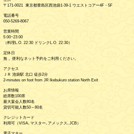
〒171-0021 東京都豊島区西池袋1-39-1 ウエストコアー4F・5F
電話番号
050-5269-8067
営業時間
5:00~23:00
（料理L.O. 22:30 ドリンクL.O. 22:30）
定休日
無 。便利なネット予約をご利用ください。
アクセス
ＪＲ 池袋駅 北口 徒歩2分
2-minutes on foot from JR Ikebukuro station North Exit
お席情報
総席数100席
最大宴会人数80名
貸切可能人数50～80名
クレジットカード
利用可（VISA､マスター､アメックス､JCB）
電子マネー