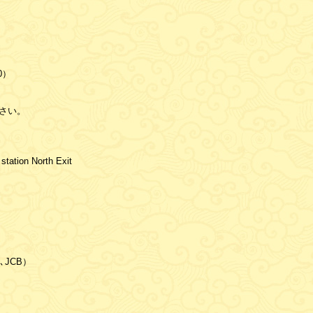
30）
さい。
station North Exit
､JCB）