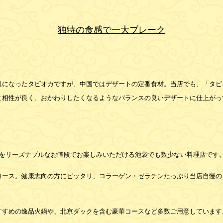
独特の食感で一大ブレーク
題になったタピオカですが、中国ではデザートの定番食材。当店でも、「タピ
と相性が良く、おかわりしたくなるようなバランスの良いデザートに仕上がっ
鍋をリーズナブルなお値段でお楽しみいただける池袋でも数少ない料理店です
コース。健康志向の方にピッタリ、コラーゲン・ゼラチンたっぷり当店自慢の
すすめの逸品火鍋や、北京ダックを含む豪華コースなど多数ご用意しています