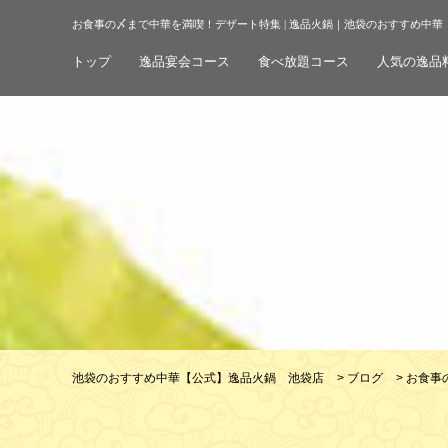
お食事の〆まで中華を満喫！デザート特集 | 逸品火鍋｜池袋のおすすめ中
トップ
逸品宴会コース
食べ放題コース
人気の逸品
池袋のおすすめ中華【公式】逸品火鍋 池袋店
>
ブログ
>
お食事