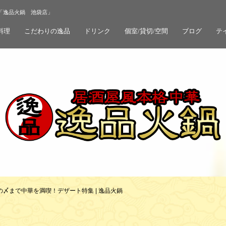
華「逸品火鍋 池袋店」
料理
こだわりの逸品
ドリンク
個室/貸切/空間
ブログ
テ
の〆まで中華を満喫！デザート特集 | 逸品火鍋